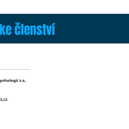
ke členství
chologii z.s.
s.cz