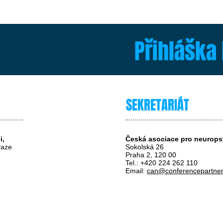
Přihláška 
SEKRETARIÁT
i,
Česká asociace pro neuropsy
raze
Sokolská 26
Praha 2, 120 00
Tel.: +420 224 262 110
Email:
can@conferencepartner