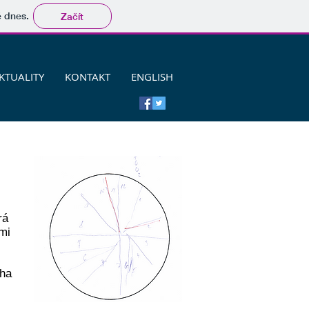
tě dnes.
Začít
KTUALITY
KONTAKT
ENGLISH
rá
mi
aha