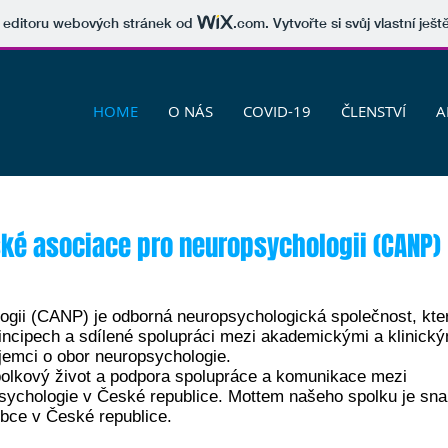
v editoru webových stránek od
.com
. Vytvořte si svůj vlastní ješ
HOME
O NÁS
COVID-19
ČLENSTVÍ
A
ské asociace pro neuropsychologii (CANP)
ogii (CANP) je
odborná neuropsychologická společnost, kte
incipech a sdílené spolupráci mezi akademickými a klinický
ájemci o obor neuropsychologie.
polkový život a podpora spolupráce a komunikace mezi
sychologie v České republice. Mottem našeho spolku je sn
bce v České republice.