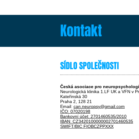
Kontakt
SÍDLO SPOLEČNOSTI
Česká asociace pro neuropsychologi
Neurologická klinika 1.LF UK a VFN v P
Kateřinská 30
Praha 2, 128 21
Email:
can.neuropsy@gmail.com
IČO: 07020198
Bankovní účet: 2701460535/2010
IBAN: CZ3420100000002701460535
SWIFT/BIC FIOBCZPPXXX