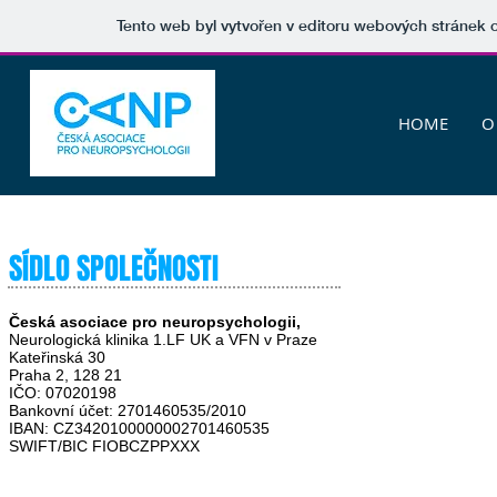
Tento web byl vytvořen v editoru webových stránek
HOME
O
SÍDLO SPOLEČNOSTI
Česká asociace pro neuropsychologii,
Neurologická klinika 1.LF UK a VFN v Praze
Kateřinská 30
Praha 2, 128 21
IČO: 07020198
Bankovní účet: 2701460535/2010
IBAN: CZ3420100000002701460535
SWIFT/BIC FIOBCZPPXXX